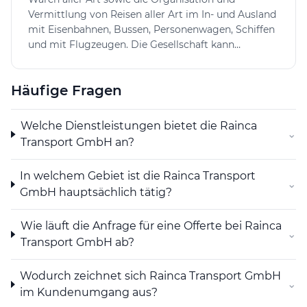
empfohlen wird, um Missverständnisse bei
Vermittlung von Reisen aller Art im In- und Ausland
Zusatzkosten oder Preisnachlässen zu vermeiden.
mit Eisenbahnen, Bussen, Personenwagen, Schiffen
Insgesamt zeigt sich Rainca Transport GmbH als ein
und mit Flugzeugen. Die Gesellschaft kann
professioneller Dienstleister für Umzüge in Bad Ragaz.
Zweigniederlassungen und Tochtergesellschaften
im In- und Ausland errichten und sich an anderen
Häufige Fragen
Unternehmen im In- und Ausland beteiligen,
gleichartige oder verwandte Unternehmen
erwerben oder errichten in denen Synergien mit
Welche Dienstleistungen bietet die Rainca
⌄
dem Hauptzweck zu erzielen sind, Liegenschaften
Transport GmbH an?
erwerben, halten und veräussern.
In welchem Gebiet ist die Rainca Transport
⌄
GmbH hauptsächlich tätig?
Wie läuft die Anfrage für eine Offerte bei Rainca
⌄
Transport GmbH ab?
Wodurch zeichnet sich Rainca Transport GmbH
⌄
im Kundenumgang aus?