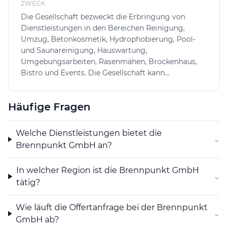
ZWECK
Die Gesellschaft bezweckt die Erbringung von
Dienstleistungen in den Bereichen Reinigung,
Umzug, Betonkosmetik, Hydrophobierung, Pool-
und Saunareinigung, Hauswartung,
Umgebungsarbeiten, Rasenmähen, Brockenhaus,
Bistro und Events. Die Gesellschaft kann
Zweigniederlassungen und Tochtergesellschaften
im In- und Ausland errichten und sich an anderen
Häufige Fragen
Unternehmen im In- und Ausland beteiligen sowie
alle Geschäfte tätigen, die direkt oder indirekt mit
ihrem Zweck in Zusammenhang stehen. Die
Welche Dienstleistungen bietet die
⌄
Gesellschaft kann im In- und Ausland
Brennpunkt GmbH an?
Grundeigentum erwerben, belasten, veräussern und
verwalten. Sie kann auch Finanzierungen für eigene
In welcher Region ist die Brennpunkt GmbH
oder fremde Rechnung vornehmen sowie
⌄
tätig?
Sicherheiten für Verbindlichkeiten verbundener
Gesellschaften abgeben.
Wie läuft die Offertanfrage bei der Brennpunkt
⌄
GmbH ab?