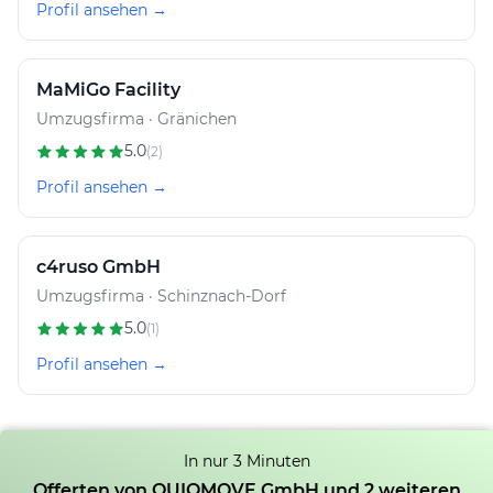
Profil ansehen →
MaMiGo Facility
Umzugsfirma · Gränichen
5.0
(2)
Profil ansehen →
c4ruso GmbH
Umzugsfirma · Schinznach-Dorf
5.0
(1)
Profil ansehen →
In nur 3 Minuten
Offerten von QUIQMOVE GmbH und 2 weiteren