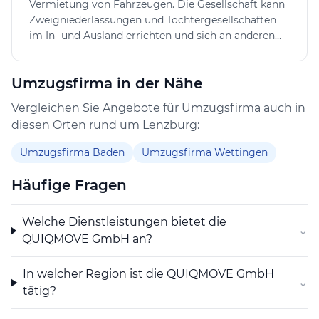
Vermietung von Fahrzeugen. Die Gesellschaft kann
zusätzliche Optionen für Kundinnen und Kunden
Zweigniederlassungen und Tochtergesellschaften
eröffnet. Die Kombination aus Umzugsdienstleistung,
im In- und Ausland errichten und sich an anderen
Reinigung und Transport macht QUIQMOVE GmbH zu
Unternehmen im In- und Ausland beteiligen sowie
einem Ansprechpartner, wenn Umzug Lenzburg
alle Geschäfte tätigen, die direkt oder indirekt mit
reibungslos gestaltet werden soll.
Umzugsfirma in der Nähe
ihrem Zweck in Zusammenhang stehen. Die
Gesellschaft kann im In- und Ausland
Vergleichen Sie Angebote für Umzugsfirma auch in
Grundeigentum erwerben, belasten, veräussern und
diesen Orten rund um Lenzburg:
verwalten. Sie kann auch Finanzierungen für eigene
oder fremde Rechnung vornehmen sowie Garantien
Umzugsfirma Baden
Umzugsfirma Wettingen
und Bürgschaften für Tochtergesellschaften und
Dritte eingehen.
Häufige Fragen
Welche Dienstleistungen bietet die
⌄
QUIQMOVE GmbH an?
In welcher Region ist die QUIQMOVE GmbH
⌄
tätig?