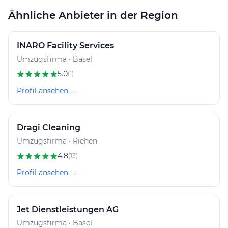
Reinigungsdienstleistungen anbietet. Mit ihrem Fokus
auf Professionalität, Qualität und Kundenzufriedenheit
Ähnliche Anbieter in der Region
ist sie ein zuverlässiger Partner für Privatpersonen und
Unternehmen.
INARO Facility Services
Umzugsfirma · Basel
5.0
(1)
Profil ansehen →
Dragi Cleaning
Umzugsfirma · Riehen
4.8
(13)
Profil ansehen →
Jet Dienstleistungen AG
Umzugsfirma · Basel