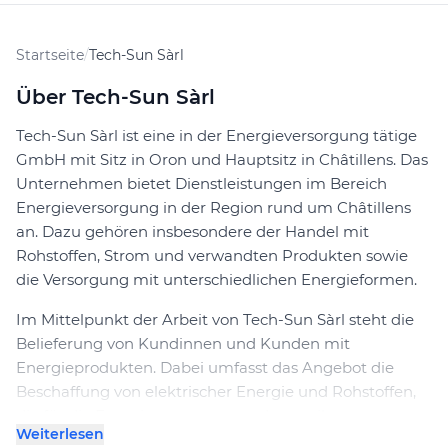
Startseite
/
Tech-Sun Sàrl
Über Tech-Sun Sàrl
Tech-Sun Sàrl ist eine in der Energieversorgung tätige
GmbH mit Sitz in Oron und Hauptsitz in Châtillens. Das
Unternehmen bietet Dienstleistungen im Bereich
Energieversorgung in der Region rund um Châtillens
an. Dazu gehören insbesondere der Handel mit
Rohstoffen, Strom und verwandten Produkten sowie
die Versorgung mit unterschiedlichen Energieformen.
Im Mittelpunkt der Arbeit von Tech-Sun Sàrl steht die
Belieferung von Kundinnen und Kunden mit
Energieprodukten. Dabei umfasst das Angebot die
Beschaffung von elektrischer Energie und Rohstoffen,
die für die Energieerzeugung und -verteilung
Weiterlesen
notwendig sind. Das Unternehmen agiert nicht nur