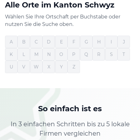
Alle Orte im Kanton Schwyz
Wählen Sie Ihre Ortschaft per Buchstabe oder
nutzen Sie die Suche oben.
A
B
C
D
E
F
G
H
I
J
K
L
M
N
O
P
Q
R
S
T
U
V
W
X
Y
Z
So einfach ist es
In 3 einfachen Schritten bis zu 5 lokale
Firmen vergleichen