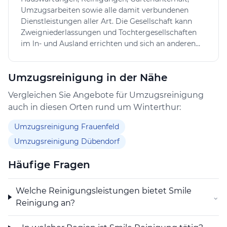
Umgebung auf eine fachgerechte und freundliche
Umzugsarbeiten sowie alle damit verbundenen
Dienstleistung gesetzt werden kann.
Dienstleistungen aller Art. Die Gesellschaft kann
Zweigniederlassungen und Tochtergesellschaften
im ln- und Ausland errichten und sich an anderen
Unternehmen im In- und Ausland beteiligen. Die
Gesellschaft kann Grundstücke erwerben, halten
Umzugsreinigung in der Nähe
und veräussern. Die Gesellschaft kann alle
kommerziellen, finanziellen und anderen
Vergleichen Sie Angebote für Umzugsreinigung
Tätigkeiten ausüben, welche mit dem Gegenstand
auch in diesen Orten rund um Winterthur:
der Gesellschaft im Zusammenhang stehen.
Umzugsreinigung Frauenfeld
Umzugsreinigung Dübendorf
Häufige Fragen
Welche Reinigungsleistungen bietet Smile
⌄
Reinigung an?