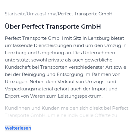
Startseite
/
Umzugsfirma
/
Perfect Transporte GmbH
Über Perfect Transporte GmbH
Perfect Transporte GmbH mit Sitz in Lenzburg bietet
umfassende Dienstleistungen rund um den Umzug in
Lenzburg und Umgebung an. Das Unternehmen
unterstützt sowohl private als auch gewerbliche
Kundschaft bei Transporten verschiedenster Art sowie
bei der Reinigung und Entsorgung im Rahmen von
Umzügen. Neben dem Verkauf von Umzugs- und
Verpackungsmaterial gehört auch der Import und
Export von Waren zum Leistungsspektrum.
Kundinnen und Kunden melden sich direkt bei Perfect
Transporte GmbH, um eine individuelle Offerte zu
erhalten. Der Ablauf ist auf eine termingerechte
Weiterlesen
Durchführung ausgerichtet, wobei das Team dafür