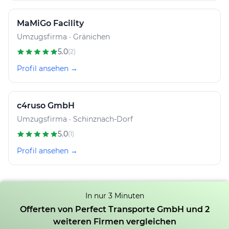
MaMiGo Facility
Umzugsfirma · Gränichen
5.0
(2)
Profil ansehen →
c4ruso GmbH
Umzugsfirma · Schinznach-Dorf
5.0
(1)
Profil ansehen →
In nur 3 Minuten
Offerten von Perfect Transporte GmbH und 2
weiteren Firmen vergleichen