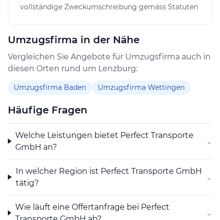
Optimierung gibt.
vollständige Zweckumschreibung gemäss Statuten
Mit einer durchschnittlichen Bewertung von 4.72
Sternen aus 87 Rezensionen gehört Perfect Transporte
Umzugsfirma in der Nähe
GmbH zu den Anbietern im Bereich Umzug in
Vergleichen Sie Angebote für Umzugsfirma auch in
Lenzburg, die von ihren Kunden meist gut beurteilt
diesen Orten rund um Lenzburg:
werden.
Umzugsfirma Baden
Umzugsfirma Wettingen
Häufige Fragen
Welche Leistungen bietet Perfect Transporte
⌄
GmbH an?
In welcher Region ist Perfect Transporte GmbH
⌄
tätig?
Wie läuft eine Offertanfrage bei Perfect
⌄
Transporte GmbH ab?