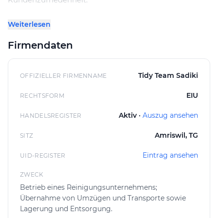
Unsere Dienstleistungen umfassen
Weiterlesen
Umzugsreinigungen mit Abnahmegarantie,
Baureinigungen, Büro- und Praxisreinigungen,
Firmendaten
Hauswartung, Privatumzüge, Kleintransporte sowie
Räumungen und fachgerechte Entsorgung.
Tidy Team Sadiki
OFFIZIELLER FIRMENNAME
Viele zufriedene Kunden bestätigen unsere Arbeit mit
EIU
RECHTSFORM
sehr positiven Google-Bewertungen und schätzen
besonders unsere Professionalität, Zuverlässigkeit und
Aktiv ·
Auszug ansehen
HANDELSREGISTER
saubere Ausführung.
Amriswil, TG
SITZ
Tidy Team GmbH – zuverlässig, sauber und
professionell.
Eintrag ansehen
UID-REGISTER
ZWECK
Betrieb eines Reinigungsunternehmens;
Übernahme von Umzügen und Transporte sowie
Lagerung und Entsorgung.