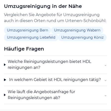
von Kundinnen und Kunden vor Ort abgestimmt sind.
Umzugsreinigung in der Nähe
Die Dienstleistungspalette umfasst sämtliche
Reinigungsaufträge, die mit dem Zweck verbunden
Vergleichen Sie Angebote für Umzugsreinigung
sind, den Hygienestandard in Innen- und
auch in diesen Orten rund um Urtenen-Schönbühl:
Aussenbereichen zu gewährleisten.
Umzugsreinigung Bern
Umzugsreinigung Wabern
Umzugsreinigung Liebefeld
Umzugsreinigung Köniz
Häufige Fragen
Welche Reinigungsleistungen bietet HDL
⌄
reinigungen an?
In welchem Gebiet ist HDL reinigungen tätig?
⌄
Wie läuft die Angebotsanfrage für
⌄
Reinigungsleistungen ab?