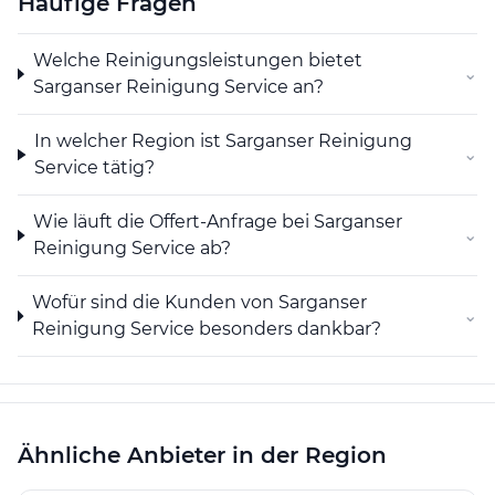
Häufige Fragen
Erfahrungsberichten spiegelt sich das positive Bild in
der Kundenzufriedenheit deutlich wider. Wer in der
Region Sargans einen Dienstleister für
Welche Reinigungsleistungen bietet
⌄
Gebäudereinigung, Wohnungsreinigungen und
Sarganser Reinigung Service an?
Umzugsreinigungen sucht, findet bei Sarganser
Reinigung Service eine klare Ansprechstelle für
In welcher Region ist Sarganser Reinigung
⌄
umfassende Reinigungsaufträge.
Service tätig?
Wie läuft die Offert-Anfrage bei Sarganser
⌄
Reinigung Service ab?
Wofür sind die Kunden von Sarganser
⌄
Reinigung Service besonders dankbar?
Ähnliche Anbieter in der Region