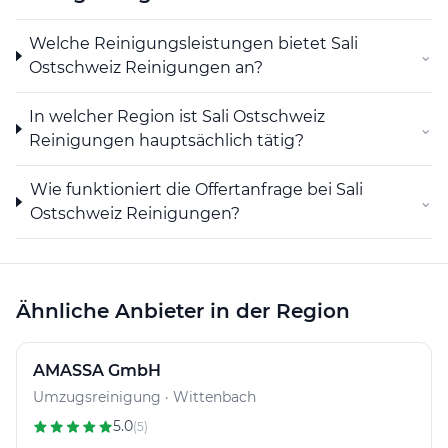
Sauberkeit und den Werterhalt von Gebäuden in
Oberuzwil und dem weiteren Ostschweizer Raum
Welche Reinigungsleistungen bietet Sali
⌄
durch vielfältige Reinigungsdienste und persönlichen
Ostschweiz Reinigungen an?
Kundenkontakt.
In welcher Region ist Sali Ostschweiz
⌄
Reinigungen hauptsächlich tätig?
Wie funktioniert die Offertanfrage bei Sali
⌄
Ostschweiz Reinigungen?
Ähnliche Anbieter in der Region
AMASSA GmbH
Umzugsreinigung · Wittenbach
5.0
(5)