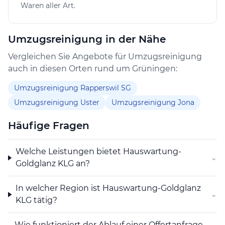
Waren aller Art.
über eine vielseitige Hauswartung in Grüningen, mit
dem Ziel, den Unterhalt von Immobilien und Gärten
durch gezielte Pflege- und Reparaturarbeiten zu
Umzugsreinigung in der Nähe
gewährleisten.
Vergleichen Sie Angebote für Umzugsreinigung
auch in diesen Orten rund um Grüningen:
Umzugsreinigung Rapperswil SG
Umzugsreinigung Uster
Umzugsreinigung Jona
Häufige Fragen
Welche Leistungen bietet Hauswartung-
⌄
Goldglanz KLG an?
In welcher Region ist Hauswartung-Goldglanz
⌄
KLG tätig?
Wie funktioniert der Ablauf einer Offertanfrage