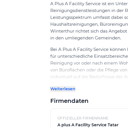
A Plus A Facility Service ist ein Un
Reinigungsdienstleistungen in der R
Leistungsspektrum umfasst dabei s
Haushaltsreinigungen, Büroreinigung
Winterthur richtet sich das Angebo
in den umliegenden Gemeinden.
Bei A Plus A Facility Service könne
für unterschiedliche Einsatzbereic
Reinigung vor oder nach einem Woh
von Büroflächen oder die Pflege von
individuell auf die Bedürfnisse der
ebenfalls zum Angebot und werden 
Weiterlesen
Kontakt und Angebotserstellung
Firmendaten
Für eine saubere Planung stellt A Pl
Offertanfrage zur Verfügung. Nach 
Abstimmung der gewünschten Dien
OFFIZIELLER FIRMENNAME
mit einem klaren Angebot rechnen 
A plus A Facility Service Tatar