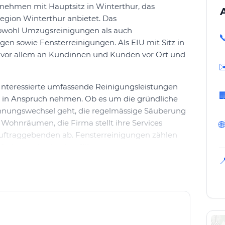
ternehmen mit Hauptsitz in Winterthur, das
egion Winterthur anbietet. Das
owohl Umzugsreinigungen als auch

en sowie Fensterreinigungen. Als EIU mit Sitz in
t vor allem an Kundinnen und Kunden vor Ort und
✉
n Interessierte umfassende Reinigungsleistungen

he in Anspruch nehmen. Ob es um die gründliche
nungswechsel geht, die regelmässige Säuberung
 Wohnräumen, die Firma stellt ihre Services
🌐
 Auftraggebenden ab. Fensterreinigungen zählen
fachgerecht durchgeführt.

us A Facility Service eine unkomplizierte
Kontaktaufnahme erfolgt eine bedarfsgerechte
stleistungen. So können Kundinnen und Kunden
und den Ablauf der Reinigungsarbeiten