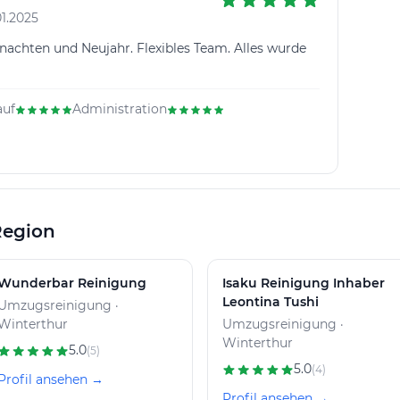
1.2025
achten und Neujahr. Flexibles Team. Alles wurde
auf
Administration
Region
Wunderbar Reinigung
Isaku Reinigung Inhaber
Leontina Tushi
Umzugsreinigung ·
Winterthur
Umzugsreinigung ·
Winterthur
5.0
(5)
5.0
(4)
Profil ansehen →
Profil ansehen →