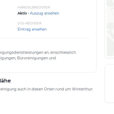
Nähe sorgt dabei für flexible
aktionszeiten.
HANDELSREGISTER
Aktiv ·
Auszug ansehen
UID-REGISTER
Eintrag ansehen
nigungsdienstleistungen an, einschliesslich
nigungen, Büroreinigungen und
Nähe
einigung auch in diesen Orten rund um Winterthur: