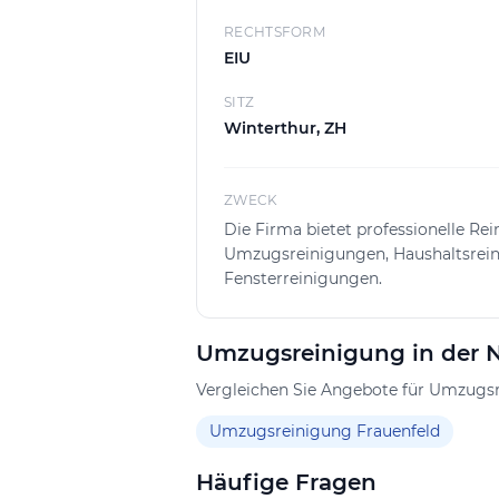
übersichtlich gestalten. Die örtliche 
Terminvereinbarungen und kurze Re
RECHTSFORM
EIU
SITZ
Winterthur, ZH
ZWECK
Die Firma bietet professionelle Rei
Umzugsreinigungen, Haushaltsrei
Fensterreinigungen.
Umzugsreinigung in der 
Vergleichen Sie Angebote für Umzugsr
Umzugsreinigung Frauenfeld
Häufige Fragen