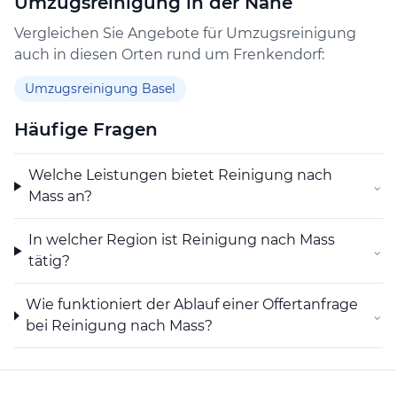
Umzugsreinigung in der Nähe
von Frenkendorf, die ihre Tiere durch Zusatzfutter
gezielt fördern möchten.
Vergleichen Sie Angebote für Umzugsreinigung
auch in diesen Orten rund um Frenkendorf:
Umzugsreinigung Basel
Häufige Fragen
Welche Leistungen bietet Reinigung nach
⌄
Mass an?
In welcher Region ist Reinigung nach Mass
⌄
tätig?
Wie funktioniert der Ablauf einer Offertanfrage
⌄
bei Reinigung nach Mass?