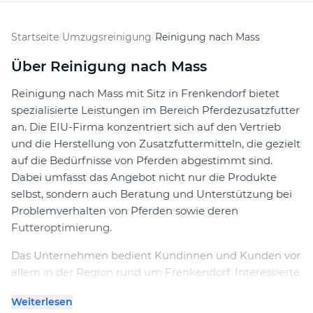
Startseite
/
Umzugsreinigung
/
Reinigung nach Mass
Über Reinigung nach Mass
Reinigung nach Mass mit Sitz in Frenkendorf bietet
spezialisierte Leistungen im Bereich Pferdezusatzfutter
an. Die EIU-Firma konzentriert sich auf den Vertrieb
und die Herstellung von Zusatzfuttermitteln, die gezielt
auf die Bedürfnisse von Pferden abgestimmt sind.
Dabei umfasst das Angebot nicht nur die Produkte
selbst, sondern auch Beratung und Unterstützung bei
Problemverhalten von Pferden sowie deren
Futteroptimierung.
Das Unternehmen bedient Kundinnen und Kunden vor
allem in der Region rund um Frenkendorf. Interessierte
können sich direkt an die Firma wenden, um eine
Weiterlesen
individuelle Offerte zu erhalten. Dabei wird auf eine