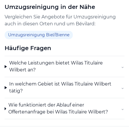
situations les plus exigeantes. Chaque prestation est
Umzugsreinigung in der Nähe
pensée sur mesure afin de répondre précisément aux
besoins de ses clients.
Vergleichen Sie Angebote für Umzugsreinigung
auch in diesen Orten rund um Bévilard:
Fondée sur des valeurs de fiabilité, de réactivité et
d’exigence, cette collaboration fait de WilasServices un
Umzugsreinigung Biel/Bienne
partenaire de confiance au quotidien.
Häufige Fragen
----------------------------------------
Seit 2023 steht WilasServices für Qualität,
Welche Leistungen bietet Wilas Titulaire
⌄
Professionalität und zuverlässige Dienstleistungen.
Wilbert an?
Das Unternehmen ist auf Reinigungsarbeiten
In welchem Gebiet ist Wilas Titulaire Wilbert
⌄
spezialisiert und bietet ein breites Spektrum an
tätig?
Services für Privat- und Geschäftskunden an. Dazu
gehören Hauswartung, Einsätze im Zusammenhang
Wie funktioniert der Ablauf einer
⌄
mit dem Diogenes-Syndrom, Bauendreinigungen,
Offertenanfrage bei Wilas Titulaire Wilbert?
Endreinigungen bei Umzügen, Fensterreinigungen
sowie die Reinigung von Polstermöbeln.