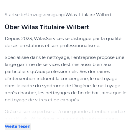
Startseite
/
Umzugsreinigung
/
Wilas Titulaire Wilbert
Über Wilas Titulaire Wilbert
Depuis 2023, WilasServices se distingue par la qualité
de ses prestations et son professionnalisme.
Spécialisée dans le nettoyage, l’entreprise propose une
large gamme de services destinés aussi bien aux
particuliers qu’aux professionnels. Ses domaines
d’intervention incluent la conciergerie, le nettoyage
dans le cadre du syndrome de Diogène, le nettoyage
après chantier, les nettoyages de fin de bail, ainsi que le
nettoyage de vitres et de canapés.
Grâce à son expertise et à une grande attention portée
aux détails, WilasServices garantit des interventions
efficaces, rigoureuses et adaptées, y compris dans les
Weiterlesen