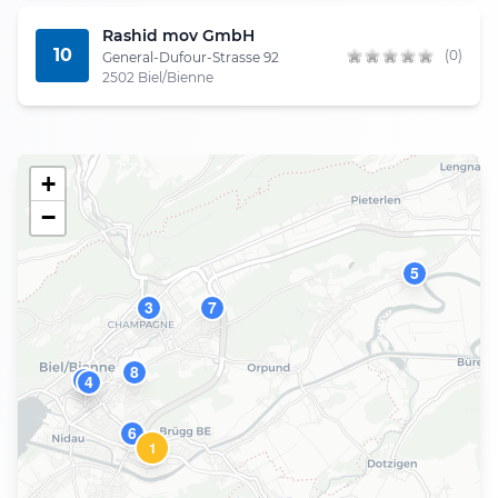
Rashid mov GmbH
10
(0)
General-Dufour-Strasse 92
2502 Biel/Bienne
+
−
5
3
7
8
10
9
4
6
1