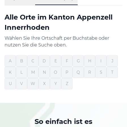
Alle Orte im Kanton Appenzell
Innerrhoden
Wählen Sie Ihre Ortschaft per Buchstabe oder
nutzen Sie die Suche oben.
A
B
C
D
E
F
G
H
I
J
K
L
M
N
O
P
Q
R
S
T
U
V
W
X
Y
Z
So einfach ist es