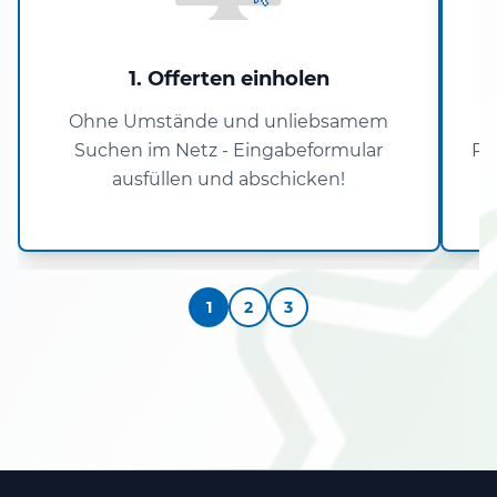
1. Offerten einholen
Ohne Umstände und unliebsamem
Suchen im Netz - Eingabeformular
Pa
ausfüllen und abschicken!
1
2
3