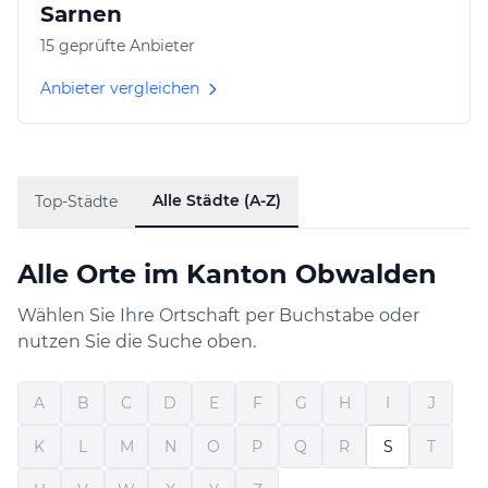
Sarnen
15 geprüfte Anbieter
Anbieter vergleichen
Alle Städte (A-Z)
Top-Städte
Alle Orte im Kanton Obwalden
Wählen Sie Ihre Ortschaft per Buchstabe oder
nutzen Sie die Suche oben.
A
B
C
D
E
F
G
H
I
J
K
L
M
N
O
P
Q
R
S
T