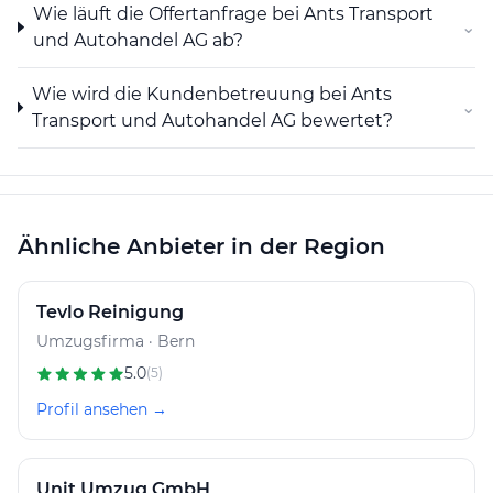
Wie läuft die Offertanfrage bei Ants Transport
die geeignet sind, den Zweck der Gesellschaft zu
⌄
fördern, oder die direkt oder indirekt damit im
und Autohandel AG ab?
Zusammenhang stehen.
Wie wird die Kundenbetreuung bei Ants
⌄
Transport und Autohandel AG bewertet?
Ähnliche Anbieter in der Region
Tevlo Reinigung
Umzugsfirma · Bern
5.0
(5)
Profil ansehen →
Unit Umzug GmbH