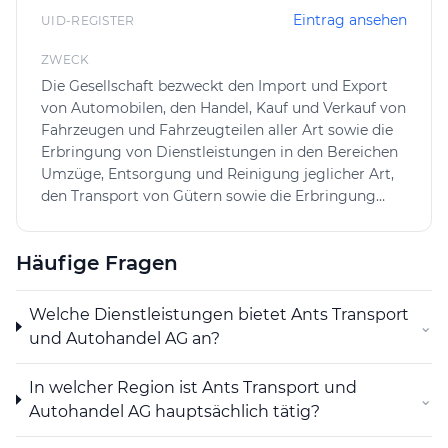
kundenorientierten Service und unsere professionelle
Eintrag ansehen
UID-REGISTER
Arbeitsweise hat sich die Atlas Transport GmbH als
ZWECK
vertrauenswürdiger Partner in der Umzugs- und
Reinigungsbranche etabliert. Wir setzen auf Qualität,
Die Gesellschaft bezweckt den Import und Export
von Automobilen, den Handel, Kauf und Verkauf von
Fairness und persönlichen Service – Werte, die unsere
Fahrzeugen und Fahrzeugteilen aller Art sowie die
Kunden seit Jahren schätzen.
Erbringung von Dienstleistungen in den Bereichen
Vertrauen Sie auf die Erfahrung und Kompetenz der
Umzüge, Entsorgung und Reinigung jeglicher Art,
den Transport von Gütern sowie die Erbringung
Atlas Transport GmbH – wir begleiten Sie zuverlässig
sämtlicher damit zusammenhängender
von der Planung bis zur erfolgreichen Ausführung Ihres
Transportdienstleistungen. Zudem bezweckt die
Projekts.
Häufige Fragen
Gesellschaft die Renovationen von Liegenschaften.
Die Gesellschaft kann im In- und Ausland
Zweigniederlassungen errichten, sich an anderen
Welche Dienstleistungen bietet Ants Transport
⌄
Unternehmen im In- und Ausland beteiligen,
und Autohandel AG an?
gleichartige oder verwandte Unternehmen
erwerben oder sich mit solchen
In welcher Region ist Ants Transport und
zusammenschliessen, Grundstücke im In- und
⌄
Autohandel AG hauptsächlich tätig?
Ausland erwerben, verwalten und veräussern sowie
alle Geschäfte eingehen und Verträge abschliessen,