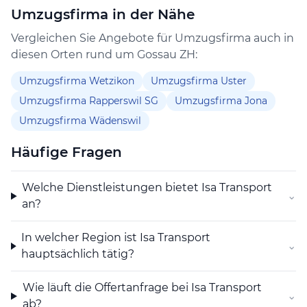
umfassende Lösung für Personen, die ihren Umzug in
Umzugsfirma in der Nähe
der Region rund um Gossau ZH planen. Die
Vergleichen Sie Angebote für Umzugsfirma auch in
Kombination aus fachlichem Können und
diesen Orten rund um Gossau ZH:
persönlichem Service zeichnet das Unternehmen aus.
Umzugsfirma Wetzikon
Umzugsfirma Uster
Umzugsfirma Rapperswil SG
Umzugsfirma Jona
Umzugsfirma Wädenswil
Häufige Fragen
Welche Dienstleistungen bietet Isa Transport
⌄
an?
In welcher Region ist Isa Transport
⌄
hauptsächlich tätig?
Wie läuft die Offertanfrage bei Isa Transport
⌄
ab?