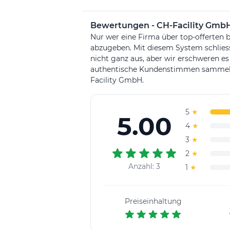
Bewertungen - CH-Facility Gmb
Nur wer eine Firma über top-offerten b
abzugeben. Mit diesem System schlie
nicht ganz aus, aber wir erschweren es
authentische Kundenstimmen sammeln. 
Facility GmbH.
5
★
5.00
4
★
3
★
2
★
Anzahl: 3
1
★
Preiseinhaltung