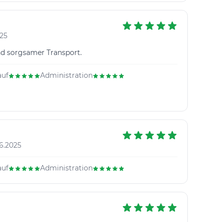
025
und sorgsamer Transport.
auf
Administration
6.2025
auf
Administration