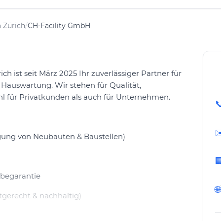
 Zürich
/
CH-Facility GmbH
ch ist seit März 2025 Ihr zuverlässiger Partner für
auswartung. Wir stehen für Qualität,
hl für Privatkunden als auch für Unternehmen.

✉
gung von Neubauten & Baustellen)

begarantie
🌐
gerecht & nachhaltig)
euung