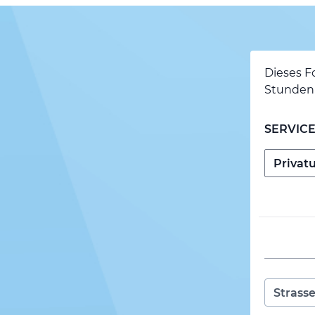
Dieses F
Stunden 
SERVIC