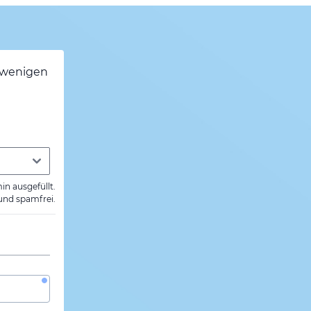
h wenigen
min ausgefüllt.
 und spamfrei.