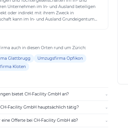
ungen und Tochtergesellschaften im In- und
eren Unternehmen im In- und Ausland beteiligen
irekt oder indirekt mit ihrem Zweck in
chaft kann im In- und Ausland Grundeigentum
 verwalten. Sie kann auch Finanzierungen für
ehmen sowie Sicherheiten für Verbindlichkeiten
en.
irma auch in diesen Orten rund um Zürich:
rma Glattbrugg
Umzugsfirma Opfikon
irma Kloten
ungen bietet CH-Facility GmbH an?
⌄
e CH-Facility GmbH hauptsächlich tätig?
⌄
r eine Offerte bei CH-Facility GmbH ab?
⌄