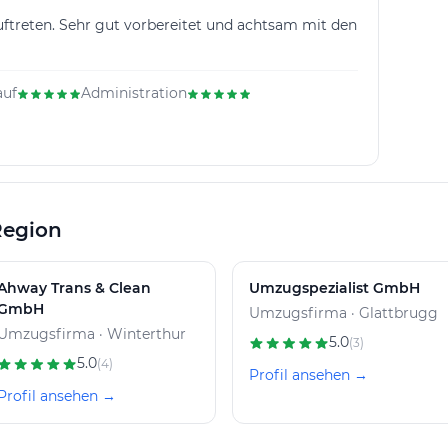
auftreten. Sehr gut vorbereitet und achtsam mit den
auf
Administration
Region
Ahway Trans & Clean
Umzugspezialist GmbH
GmbH
Umzugsfirma · Glattbrugg
Umzugsfirma · Winterthur
5.0
(3)
5.0
(4)
Profil ansehen →
Profil ansehen →