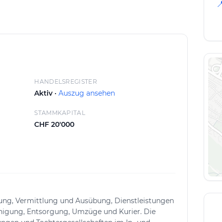

n, Grundreinigung)
erner Arbeitsweise sorgen wir für saubere
HANDELSREGISTER
Aktiv ·
Auszug ansehen
STAMMKAPITAL
CHF 20'000
nung, Vermittlung und Ausübung, Dienstleistungen
nigung, Entsorgung, Umzüge und Kurier. Die