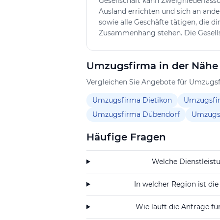
Gesellschaft kann Zweigniederlass
Ausland errichten und sich an and
sowie alle Geschäfte tätigen, die d
Zusammenhang stehen. Die Gesells
erwerben, belasten, veräussern und
eigene oder fremde Rechnung vorn
Umzugsfirma in der Nähe
verbundener Gesellschaften abgeb
Vergleichen Sie Angebote für Umzugsf
Umzugsfirma Dietikon
Umzugsfi
Umzugsfirma Dübendorf
Umzugsf
Häufige Fragen
Welche Dienstleist
In welcher Region ist di
Wie läuft die Anfrage fü