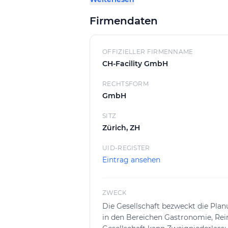
• Spezialreinigungen (Fenster, Böde
Firmendaten
• Transporte & Kleinumzüge
OFFIZIELLER FIRMENNAME
Mit einem motivierten Team und mod
CH-Facility GmbH
Ergebnisse und zufriedene Kunden.
RECHTSFORM
GmbH
SITZ
Zürich, ZH
UID-REGISTER
Eintrag ansehen
ZWECK
Die Gesellschaft bezweckt die Pla
in den Bereichen Gastronomie, Rei