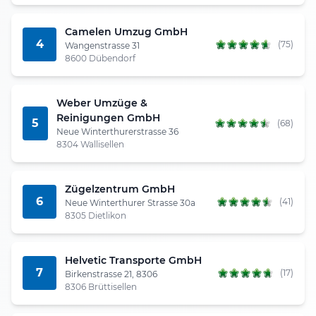
Camelen Umzug GmbH
4
(75)
Wangenstrasse 31
8600 Dübendorf
Weber Umzüge &
Reinigungen GmbH
5
(68)
Neue Winterthurerstrasse 36
8304 Wallisellen
Zügelzentrum GmbH
6
(41)
Neue Winterthurer Strasse 30a
8305 Dietlikon
Helvetic Transporte GmbH
7
(17)
Birkenstrasse 21, 8306
8306 Brüttisellen