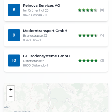
Reinova Services AG
8
(8)
Im Grünenhof 25
8625 Gossau ZH
Moderntransport GmbH
9
(5)
Brandstrasse 23
8340 Hinwil
GG Bodensysteme GmbH
10
(2)
Usterstrasse 61
8600 Dübendorf
+
−