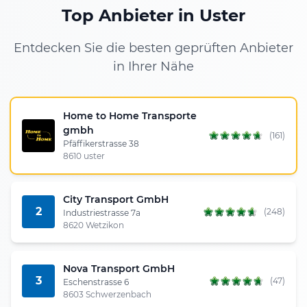
Top Anbieter in Uster
Entdecken Sie die besten geprüften Anbieter
in Ihrer Nähe
Home to Home Transporte
gmbh
(161)
Pfäffikerstrasse 38
8610 uster
City Transport GmbH
2
(248)
Industriestrasse 7a
8620 Wetzikon
Nova Transport GmbH
3
(47)
Eschenstrasse 6
8603 Schwerzenbach