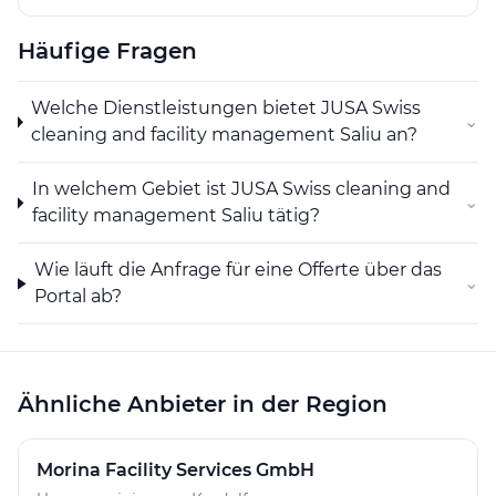
Hauswartungsarbeiten, sondern auch die Beratung
bezüglich des optimalen Serviceumfangs. Kunden
Häufige Fragen
erhalten so eine praxisnahe Lösung, die auf die
Nutzung und die Gegebenheiten der jeweiligen
Welche Dienstleistungen bietet JUSA Swiss
Immobilie zugeschnitten ist.
⌄
cleaning and facility management Saliu an?
In welchem Gebiet ist JUSA Swiss cleaning and
⌄
facility management Saliu tätig?
Wie läuft die Anfrage für eine Offerte über das
⌄
Portal ab?
Ähnliche Anbieter in der Region
Morina Facility Services GmbH