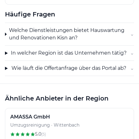
praktische Lösung für Eigentümer und Verwalter dar,
Häufige Fragen
die eine kontinuierliche Betreuung und qualifizierte
Renovationsarbeiten in der Region Wil SG suchen.
Welche Dienstleistungen bietet Hauswartung
⌄
und Renovationen Kisn an?
In welcher Region ist das Unternehmen tätig?
⌄
Wie läuft die Offertanfrage über das Portal ab?
⌄
Ähnliche Anbieter in der Region
AMASSA GmbH
Umzugsreinigung · Wittenbach
5.0
(5)