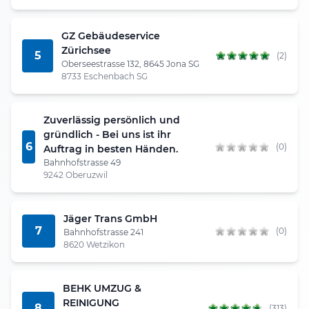
GZ Gebäudeservice
Zürichsee
5
(2)
Oberseestrasse 132, 8645 Jona SG
8733 Eschenbach SG
Zuverlässig persönlich und
gründlich - Bei uns ist ihr
6
(0)
Auftrag in besten Händen.
Bahnhofstrasse 49
9242 Oberuzwil
Jäger Trans GmbH
7
(0)
Bahnhofstrasse 241
8620 Wetzikon
BEHK UMZUG &
REINIGUNG
8
(313)