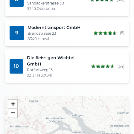
Sandackerstrasse 30
9245 Oberbüren
Moderntransport GmbH
9
(5)
Brandstrasse 23
8340 Hinwil
Die fleissigen Wichtel
GmbH
10
(64)
Rotfarbweg 15
9213 Hauptwil
+
−