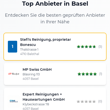
Top Anbieter in Basel
Entdecken Sie die besten geprüften Anbieter
in Ihrer Nähe
Stefi's Reinigung, proprietar
Bonescu
1
(5)
Thalstrasse 1
4710 Balsthal
MP Swiss GmbH
(1)
Bläsiring 113
4057 Basel
Expert Reinigungen +
Hauswartungen GmbH
(0)
Klybeckstrasse 78
4057 Basel