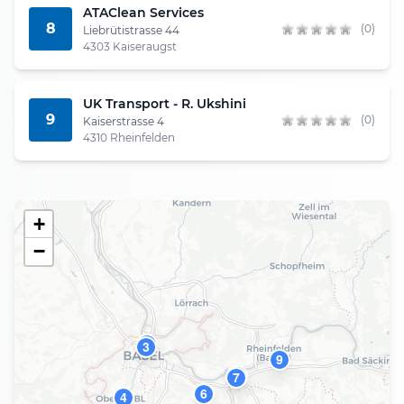
ATAClean Services
8
(0)
Liebrütistrasse 44
4303 Kaiseraugst
UK Transport - R. Ukshini
9
(0)
Kaiserstrasse 4
4310 Rheinfelden
+
−
2
3
9
8
7
6
4