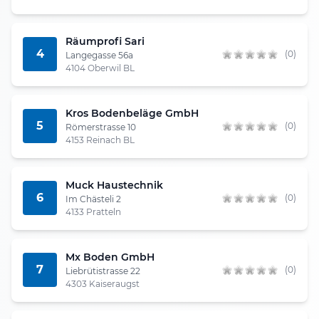
Räumprofi Sari
4
(0)
Langegasse 56a
4104 Oberwil BL
Kros Bodenbeläge GmbH
5
(0)
Römerstrasse 10
4153 Reinach BL
Muck Haustechnik
6
(0)
Im Chästeli 2
4133 Pratteln
Mx Boden GmbH
7
(0)
Liebrütistrasse 22
4303 Kaiseraugst