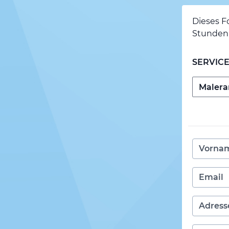
Dieses F
Stunden 
SERVIC