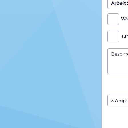
Wä
Tü