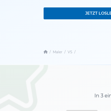
JETZT LOSL
/
Maler
/
VS
/
In 3 e