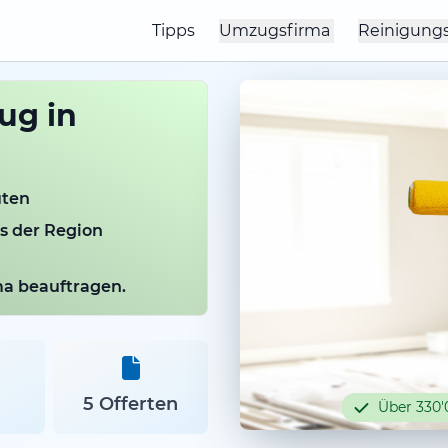
Tipps
Umzugsfirma
Reinigung
ug in
uten
us der Region
rma beauftragen.
5 Offerten
Über 330'