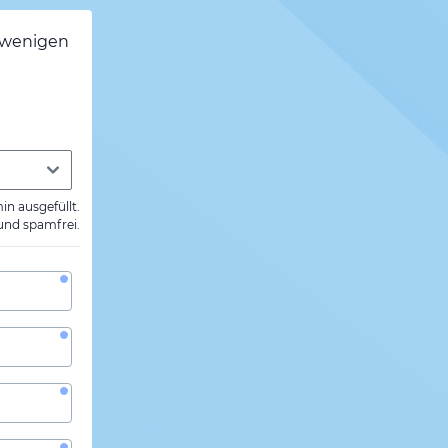
h wenigen
min ausgefüllt.
 und spamfrei.