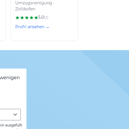
Umzugsreinigung ·
Zollikofen
5.0
(3)
Profil ansehen →
h wenigen
min ausgefüllt.