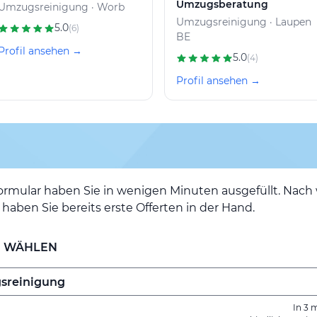
Umzugsberatung
Umzugsreinigung · Worb
Umzugsreinigung · Laupen
5.0
(6)
BE
Profil ansehen →
5.0
(4)
Profil ansehen →
ormular haben Sie in wenigen Minuten ausgefüllt. Nac
haben Sie bereits erste Offerten in der Hand.
E WÄHLEN
In 3 