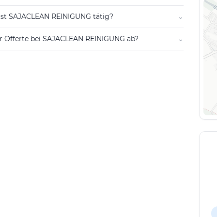
Bedürfnisse in der Region Rüdtligen zugeschnitten.
 ist SAJACLEAN REINIGUNG tätig?
⌄
durch erfahrenes Personal, das sich in der Region
n der einzelnen Objekte eingeht. Insgesamt
ner Offerte bei SAJACLEAN REINIGUNG ab?
⌄
ACLEAN REINIGUNG an Personen und Unternehmen,
erechte Reinigung suchen.