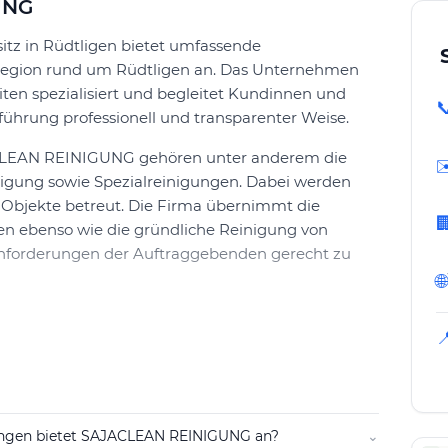
UNG
z in Rüdtligen bietet umfassende
 Region rund um Rüdtligen an. Das Unternehmen
iten spezialisiert und begleitet Kundinnen und

ührung professionell und transparenter Weise.
LEAN REINIGUNG gehören unter anderem die
✉
inigung sowie Spezialreinigungen. Dabei werden
e Objekte betreut. Die Firma übernimmt die

n ebenso wie die gründliche Reinigung von
Anforderungen der Auftraggebenden gerecht zu
🌐

edene Kanäle Kontakt aufnehmen, um eine Offerte
aufnahme erfolgt eine Bedarfsanalyse, sodass die
gestimmt und terminiert werden können.
einen klar strukturierten Ablauf, der das
ungen bietet SAJACLEAN REINIGUNG an?
⌄
auf die Wünsche der Kundschaft ermöglicht. So