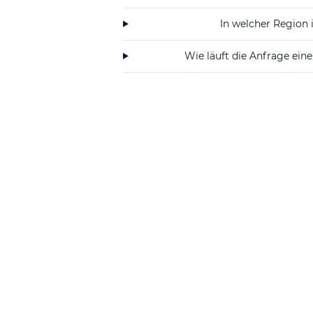
wird der Service auf die jeweiligen 
In welcher Region
Die Ausführung der Arbeiten erfolgt 
auskennt und auf die Besonderheite
Wie läuft die Anfrage ei
richtet sich das Angebot von SAJ
die in und um Rüdtligen eine fachg