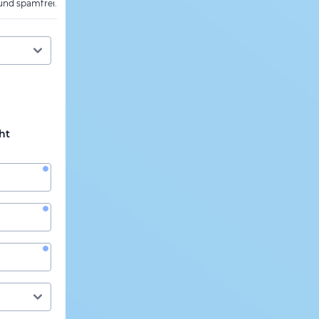
 und spamfrei.
ht