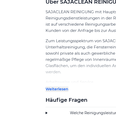
Über SAJACLEAN REINIG
SAJACLEAN REINIGUNG mit Hauptsit
Reinigungsdienstleistungen in der
ist auf verschiedene Reinigungsarbe
Kunden von der Anfrage bis zur Ausf
Zum Leistungsspektrum von SAJAC
Unterhaltsreinigung, die Fensterre
sowohl private als auch gewerblich
regelmäßige Pflege von Innenräume
Glasflächen, um den individuellen 
werden.
Arbeitsweise und Service
Interessenten können über verschi
Weiterlesen
einzuholen. Nach der ersten Kontakt
Häufige Fragen
Reinigungsleistungen passgenau ab
SAJACLEAN REINIGUNG legt Wert auf 
Welche Reinigungsleist
Abstimmen der Reinigungsarbeiten 