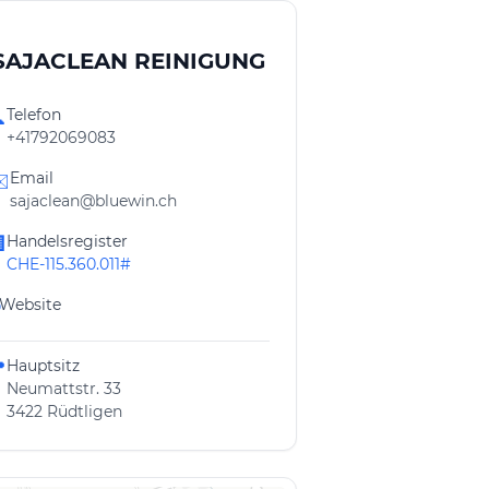
SAJACLEAN REINIGUNG
Telefon

+41792069083
Email
️
sajaclean@bluewin.ch
Handelsregister

CHE-115.360.011#
Website
Hauptsitz

Neumattstr. 33
3422 Rüdtligen