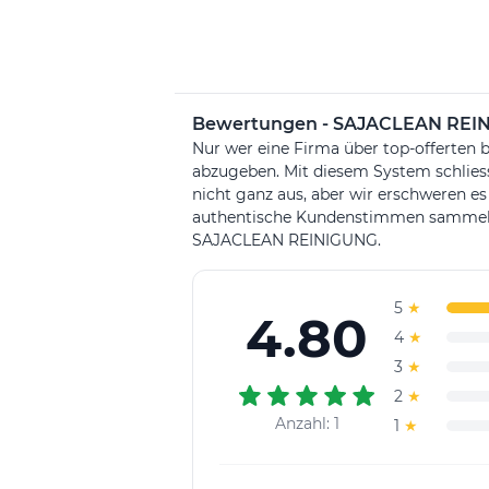
Bewertungen - SAJACLEAN REI
Nur wer eine Firma über top-offerten b
abzugeben. Mit diesem System schlie
nicht ganz aus, aber wir erschweren es
authentische Kundenstimmen sammeln. 
SAJACLEAN REINIGUNG.
5
★
4.80
4
★
3
★
2
★
Anzahl: 1
1
★