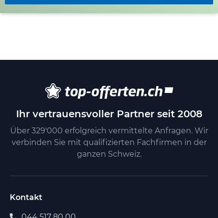
für verschiedene Reinigungsbedürfnisse. Interessierte
können direkt Kontakt aufnehmen, um detaillierte
Informationen zu erhalten und ein offenes Gespräch zu
führen. Die transparente Preisgestaltung und der
unkomplizierte Ablauf erleichtern die Entscheidung für
eine Zusammenarbeit.
Ihr vertrauensvoller Partner seit 2008
Über 329'000 erfolgreich vermittelte Anfragen. Wir
verbinden Sie mit qualifizierten Fachfirmen in der
ganzen Schweiz.
Kontakt
044 517 80 00