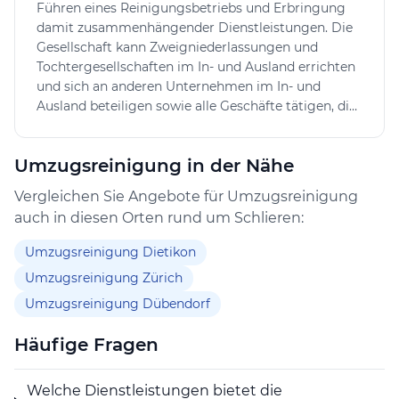
Führen eines Reinigungsbetriebs und Erbringung
Anfragen.
damit zusammenhängender Dienstleistungen. Die
Gesellschaft kann Zweigniederlassungen und
Angebotsprozess und Kontakt
Tochtergesellschaften im In- und Ausland errichten
Interessierte Personen und Unternehmen können
und sich an anderen Unternehmen im In- und
unkompliziert Kontakt aufnehmen, um eine
Ausland beteiligen sowie alle Geschäfte tätigen, die
individuelle Offerte anzufordern. Die Abwicklung
direkt oder indirekt mit ihrem Zweck in
erfolgt transparent und zügig, was die
Zusammenhang stehen. Die Gesellschaft kann im
Zusammenarbeit erleichtert. Kundinnen und Kunden
Umzugsreinigung in der Nähe
In- und Ausland Grundeigentum erwerben, belasten,
erhalten somit ein auf ihre Bedürfnisse ausgerichtetes
veräussern und verwalten. Sie kann auch
Vergleichen Sie Angebote für Umzugsreinigung
Angebot für Reinigungsdienstleistungen in der Region
Finanzierungen für eigene oder fremde Rechnung
auch in diesen Orten rund um Schlieren:
vornehmen sowie Garantien und Bürgschaften für
Zürich.
Tochtergesellschaften und Dritte eingehen.
Umzugsreinigung Dietikon
Umzugsreinigung Zürich
Umzugsreinigung Dübendorf
Häufige Fragen
Welche Dienstleistungen bietet die