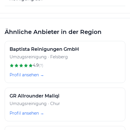
Termin vereinbart, und die Reinigung wird
entsprechend den Vereinbarungen durchgeführt. Bieler
Reinigung setzt auf Transparenz und Erreichbarkeit,
um die Zufriedenheit der Auftraggeber in Bonaduz
und Umgebung sicherzustellen.
Ähnliche Anbieter in der Region
Baptista Reinigungen GmbH
Umzugsreinigung · Felsberg
4.9
(7)
Profil ansehen →
GR Allrounder Maliqi
Umzugsreinigung · Chur
Profil ansehen →