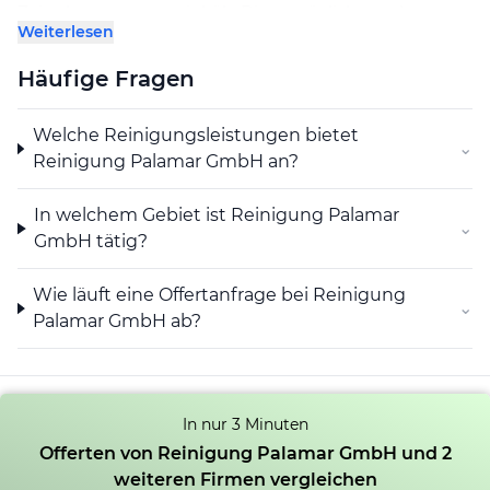
Zeitrahmen genau einhält. Die persönliche und
Weiterlesen
unkomplizierte Kontaktaufnahme ermöglicht eine
individuelle Offertenerstellung, die auf konkrete
Häufige Fragen
Anforderungen abgestimmt ist. So lassen sich
abgestimmte Lösungen für private und gewerbliche
Welche Reinigungsleistungen bietet
Objekte realisieren.
⌄
Reinigung Palamar GmbH an?
Arbeitsweise und Service
Die Mitarbeitenden der Reinigung Palamar GmbH
In welchem Gebiet ist Reinigung Palamar
⌄
überzeugen durch ihre freundliche und
GmbH tätig?
zuvorkommende Art, was sich in der positiven
Resonanz der Klientel widerspiegelt. Dabei wird
Wie läuft eine Offertanfrage bei Reinigung
⌄
besonders die sorgfältige Durchführung der
Palamar GmbH ab?
Reinigungsarbeiten hervorgehoben. Neben einer
gewissenhaften Behandlung der Objekte achtet das
Team auch auf die Einhaltung der vereinbarten
Sicherheitsvorgaben.
In nur 3 Minuten
Offerten von Reinigung Palamar GmbH und 2
Die Kombination aus fachlicher Kompetenz,
weiteren Firmen vergleichen