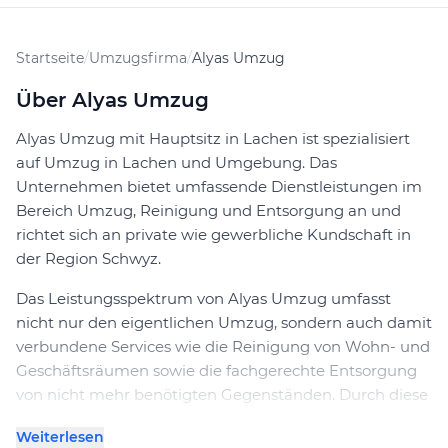
Startseite
/
Umzugsfirma
/
Alyas Umzug
Über Alyas Umzug
Alyas Umzug mit Hauptsitz in Lachen ist spezialisiert
auf Umzug in Lachen und Umgebung. Das
Unternehmen bietet umfassende Dienstleistungen im
Bereich Umzug, Reinigung und Entsorgung an und
richtet sich an private wie gewerbliche Kundschaft in
der Region Schwyz.
Das Leistungsspektrum von Alyas Umzug umfasst
nicht nur den eigentlichen Umzug, sondern auch damit
verbundene Services wie die Reinigung von Wohn- und
Geschäftsräumen sowie die fachgerechte Entsorgung
von nicht mehr benötigten Gegenständen. Durch diese
Kombination lassen sich Umzüge und anschliessende
Weiterlesen
Arbeiten aus einer Hand abwickeln. Für Kunden in und