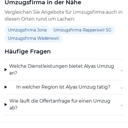
Umzugsfirma in der Nähe
den Aufwand für die Kundschaft.
Vergleichen Sie Angebote für Umzugsfirma auch in
diesen Orten rund um Lachen:
Umzugsfirma Jona
Umzugsfirma Rapperswil SG
Umzugsfirma Wädenswil
Häufige Fragen
Welche Dienstleistungen bietet Alyas Umzug
⌄
an?
In welcher Region ist Alyas Umzug tätig?
⌄
Wie läuft die Offertanfrage für einen Umzug
⌄
ab?