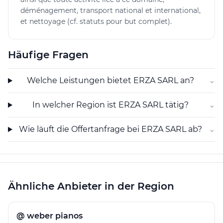
Angebot ab.
déménagement, transport national et international,
et nettoyage (cf. statuts pour but complet).
Regionale Ausrichtung und Kundenkontakt
Mit Schwerpunkt auf Les Acacias und umliegende
Gemeinden sorgt ERZA SARL für eine bedarfsgerechte
Häufige Fragen
Betreuung vor Ort. Die Kundenkommunikation ist auf
eine unkomplizierte Kontaktaufnahme und klare
Welche Leistungen bietet ERZA SARL an?
⌄
Offerten ausgerichtet, um die Projektphase effizient zu
gestalten. So können Kunden ihre Anliegen direkt mit
In welcher Region ist ERZA SARL tätig?
⌄
dem Unternehmen besprechen und konkrete
Lösungsvorschläge erwarten.
Wie läuft die Offertanfrage bei ERZA SARL ab?
⌄
Ähnliche Anbieter in der Region
@ weber pianos