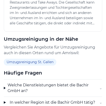
Restaurants und Take Aways. Die Gesellschaft kann
Zweigniederlassungen und Tochtergesellschaften
im In- und Ausland errichten und sich an anderen
Unternehmen im In- und Ausland beteiligen sowie
alle Geschäfte tätigen, die direkt oder indirekt mit
ihrem Zweck in Zusammenhang stehen. Die
Gesellschaft kann im In- und Ausland
Umzugsreinigung in der Nähe
Grundeigentum erwerben, belasten, veräussern und
verwalten. Sie kann auch Finanzierungen für eigene
Vergleichen Sie Angebote für Umzugsreinigung
oder fremde Rechnung vornehmen sowie Garantien
auch in diesen Orten rund um Amriswil:
und Bürgschaften für Tochtergesellschaften und
Dritte eingehen.
Umzugsreinigung St. Gallen
Häufige Fragen
Welche Dienstleistungen bietet die Bachir
⌄
GmbH an?
In welcher Region ist die Bachir GmbH tätig?
⌄