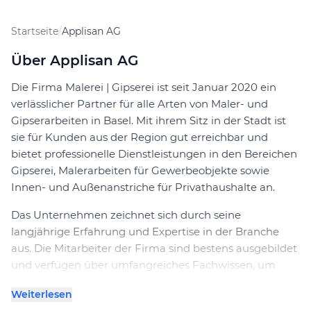
Startseite
/
Applisan AG
Über Applisan AG
Die Firma Malerei | Gipserei ist seit Januar 2020 ein
verlässlicher Partner für alle Arten von Maler- und
Gipserarbeiten in Basel. Mit ihrem Sitz in der Stadt ist
sie für Kunden aus der Region gut erreichbar und
bietet professionelle Dienstleistungen in den Bereichen
Gipserei, Malerarbeiten für Gewerbeobjekte sowie
Innen- und Außenanstriche für Privathaushalte an.
Das Unternehmen zeichnet sich durch seine
langjährige Erfahrung und Expertise in der Branche
aus. Die Mitarbeiter der Firma sind bestens ausgebildet
und verfügen über umfangreiches Fachwissen, um
sämtliche Aufträge mit höchster Qualität und Präzision
Weiterlesen
auszuführen. Dabei setzt die Firma auf moderne