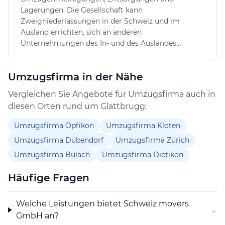
Preisdetails zu erfragen. Grundsätzlich ist eine
Lagerungen. Die Gesellschaft kann
transparente Offertstellung durch das Unternehmen
Zweigniederlassungen in der Schweiz und im
anzustreben, um den Kunden klare Vorstellungen über
Ausland errichten, sich an anderen
den Ablauf und die Kosten zu geben.
Unternehmungen des In- und des Auslandes
beteiligen, gleichartige oder verwandte
Im Raum Glattbrugg bietet die Schweiz movers GmbH
Unternehmen erwerben oder sich mit solchen
damit umfassende Leistungen rund um Umzüge an
Umzugsfirma in der Nähe
zusammenschliessen sowie alle Geschäfte eingehen
und ist insbesondere für Kunden interessant, die
und Verträge abschliessen, die geeignet sind, den
Vergleichen Sie Angebote für Umzugsfirma auch in
sowohl Transportaufgaben als auch ergänzende
Zweck der Gesellschaft zu fördern oder die direkt
diesen Orten rund um Glattbrugg:
Services wie Reinigungen und Lagerungen aus einer
oder indirekt damit im Zusammenhang stehen. Sie
Hand wünschen.
kann Grundstücke, Immaterialgüterrechte und
Umzugsfirma Opfikon
Umzugsfirma Kloten
Lizenzen aller Art erwerben, verwalten, belasten und
Umzugsfirma Dübendorf
Umzugsfirma Zürich
veräussern.
Umzugsfirma Bülach
Umzugsfirma Dietikon
Häufige Fragen
Welche Leistungen bietet Schweiz movers
⌄
GmbH an?