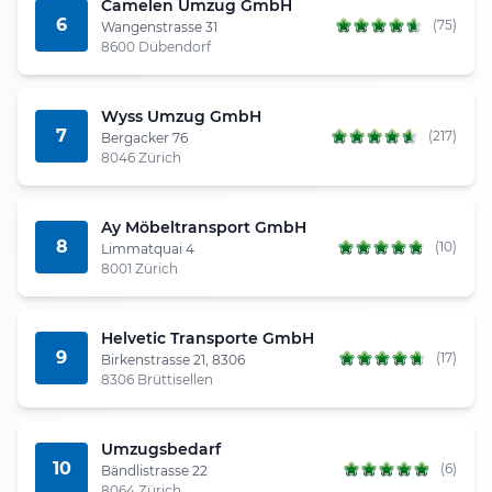
Camelen Umzug GmbH
6
(75)
Wangenstrasse 31
8600 Dübendorf
Wyss Umzug GmbH
7
(217)
Bergacker 76
8046 Zürich
Ay Möbeltransport GmbH
8
(10)
Limmatquai 4
8001 Zürich
Helvetic Transporte GmbH
9
(17)
Birkenstrasse 21, 8306
8306 Brüttisellen
Umzugsbedarf
10
(6)
Bändlistrasse 22
8064 Zürich