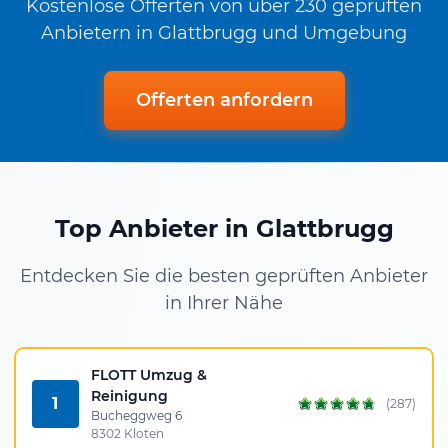
Kostenlose Offerten von über 230 geprüften
Anbietern in Glattbrugg und Umgebung
Offerten anfordern
Top Anbieter in Glattbrugg
Entdecken Sie die besten geprüften Anbieter
in Ihrer Nähe
FLOTT Umzug &
Reinigung
1
(287)
Bucheggweg 6
8302 Kloten