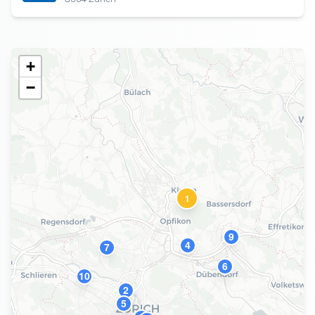
+
−
1
9
4
7
6
10
2
5