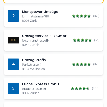
Menspower Umzüge
2
(169)
Limmatstrasse 180
8005 Zürich
Umzugsservice Flix GmbH
(33)
felsenrainstrasse19
8052 Zürich
Umzug Profis
4
(163)
Parkstrasse 4
8304 Wallisellen
Fuchs Express GmbH
5
(288)
Brauerstrasse 29
8002 Zürich