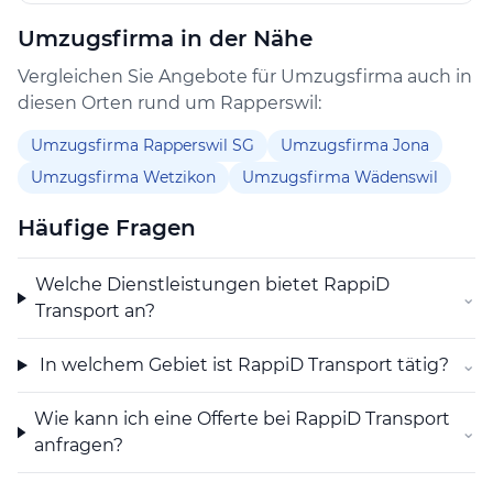
Anlaufstelle für Kunden, die verschiedene
Umzugsfirma in der Nähe
Teilleistungen aus einer Hand wünschen. Die
Kombination dieser Angebote ermöglicht eine flexible
Vergleichen Sie Angebote für Umzugsfirma auch in
und bedarfsgerechte Planung von Umzügen und
diesen Orten rund um Rapperswil:
ähnlichen Projekten.
Umzugsfirma Rapperswil SG
Umzugsfirma Jona
Mit RappiD Transport wird Wert darauf gelegt, den
Umzugsfirma Wetzikon
Umzugsfirma Wädenswil
Kontakt unkompliziert zu gestalten und die einzelnen
Schritte klar zu kommunizieren. So kann eine Offerte
Häufige Fragen
einfach angefragt werden, um den Aufwand und die
Kosten im Voraus transparenter zu machen. Die
Welche Dienstleistungen bietet RappiD
⌄
angebotenen Umzug Transport Leistungen sind
Transport an?
insbesondere auf die Bedürfnisse von Privatpersonen
und Unternehmen in der Region Rapperswil
In welchem Gebiet ist RappiD Transport tätig?
⌄
zugeschnitten.
Wie kann ich eine Offerte bei RappiD Transport
⌄
anfragen?