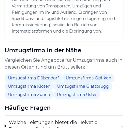
kommen gelegentlich vor, stehen jedoch nicht im
Vermittlung von Transporten, Umzügen und
Vordergrund der Bewertungen.
Reinigungen im In- und Ausland, Erbringen von
Speditions- und Logistik-Leistungen (Lagerung und
Insgesamt bietet die Helvetic Transporte GmbH in der
Kommissionierung) sowie den Betrieb von
Region rund um Brüttisellen eine logistische
Internetplattformen und die Erbringung von
Komplettlösung, die sowohl Speditionsleistungen als
Dienstleistungen in den Bereichen e-Commerce,
auch Umzüge und Reinigungen umfasst. Die
Online-Shopping und Online-Offerten sowie den
Erfahrungen zeigen, dass Kunden hier vor allem auf
Umzugsfirma in der Nähe
Verkauf von Waren aller Art. Die Gesellschaft kann
Pünktlichkeit und Zuverlässigkeit sowie einen
Zweigniederlassungen und Tochtergesellschaften
Vergleichen Sie Angebote für Umzugsfirma auch in
aufmerksamen Service zählen können.
im In- und Ausland errichten und sich an anderen
diesen Orten rund um Brüttisellen:
Unternehmen im In- und Ausland beteiligen sowie
alle Geschäfte tätigen, die direkt oder indirekt mit
Umzugsfirma Dübendorf
Umzugsfirma Opfikon
ihrem Zweck in Zusammenhang stehen. Die
Umzugsfirma Kloten
Umzugsfirma Glattbrugg
Gesellschaft kann im In- und Ausland
Grundeigentum erwerben, belasten, veräussern und
Umzugsfirma Zürich
Umzugsfirma Uster
verwalten. Sie kann auch Finanzierungen für eigene
oder fremde Rechnung vornehmen sowie
Häufige Fragen
Sicherheiten für Verbindlichkeiten verbundener
Gesellschaften abgeben.
Welche Leistungen bietet die Helvetic
⌄