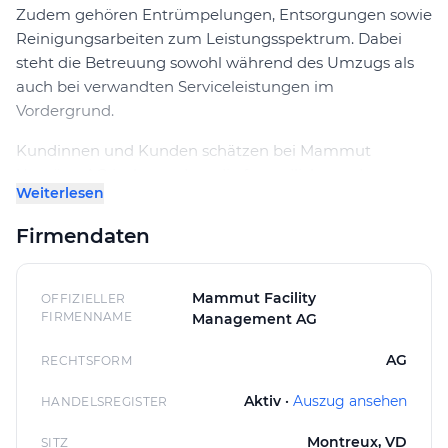
Zudem gehören Entrümpelungen, Entsorgungen sowie
Reinigungsarbeiten zum Leistungsspektrum. Dabei
steht die Betreuung sowohl während des Umzugs als
auch bei verwandten Serviceleistungen im
Vordergrund.
Kundinnen und Kunden schätzen bei Mammut
Umzüge AG insbesondere die freundliche und
Weiterlesen
zuvorkommende Art der Mitarbeitenden. Der
Kundenservice ist bemüht, auf Anliegen rasch zu
Firmendaten
reagieren und bei Unzufriedenheit nachzubessern. Die
Arbeitsorganisation erfolgt meist zügig und genau.
Allerdings können unerwartete Umstände wie
Mammut Facility
OFFIZIELLER
Platzmangel zu zusätzlichen Fahrtkosten führen, was
FIRMENNAME
Management AG
von einigen Kunden als störend wahrgenommen wird.
AG
RECHTSFORM
Die Reinigungsarbeiten werden überwiegend als
Aktiv ·
Auszug ansehen
HANDELSREGISTER
sorgfältig wahrgenommen, auch wenn vereinzelt
bestimmte Punkte übersehen werden oder die
Montreux, VD
SITZ