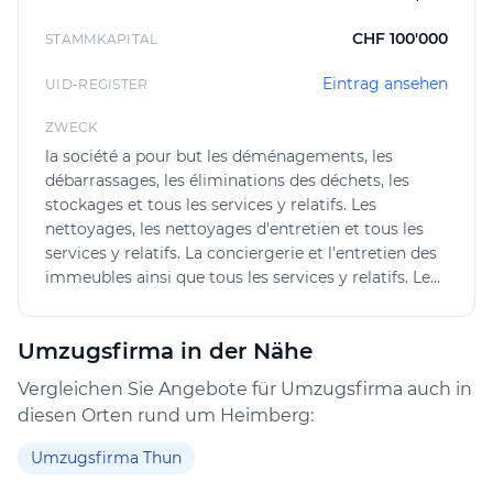
Qualifikation des Reinigungsteams für spezielle
Aufgaben nicht ausreicht. Die Kundinnen und Kunden
CHF 100'000
STAMMKAPITAL
können direkt Kontakt aufnehmen und eine detaillierte
Eintrag ansehen
Offerte anfragen, um den Ablauf und die Kosten vorab
UID-REGISTER
zu klären.
ZWECK
Zu den angebotenen Leistungen zählen neben
la société a pour but les déménagements, les
débarrassages, les éliminations des déchets, les
Umzügen auch Lagerung und Transport, sodass
stockages et tous les services y relatifs. Les
Mammut Umzüge AG zahlreiche Bedürfnisse rund um
nettoyages, les nettoyages d'entretien et tous les
den Wohnungswechsel abdeckt. Der Fokus liegt auf
services y relatifs. La conciergerie et l'entretien des
Umzugsservice und Reinigung in Heimberg und der
immeubles ainsi que tous les services y relatifs. Le
näheren Umgebung.
montage et le démontage de toute nature et tous
les services y relatifs. Les rénovations de toute
Umzugsfirma in der Nähe
nature et tous les services y relatifs. Le transport et
tous les services y relatifs. L'importation et
Vergleichen Sie Angebote für Umzugsfirma auch in
l'exportation de marchandises et de biens, ainsi que
diesen Orten rund um Heimberg:
les services et le commerce y relatifs. La location de
véhicules et de monte-meubles et tous les services
Umzugsfirma Thun
y relatifs. La société peut établir des succursales en