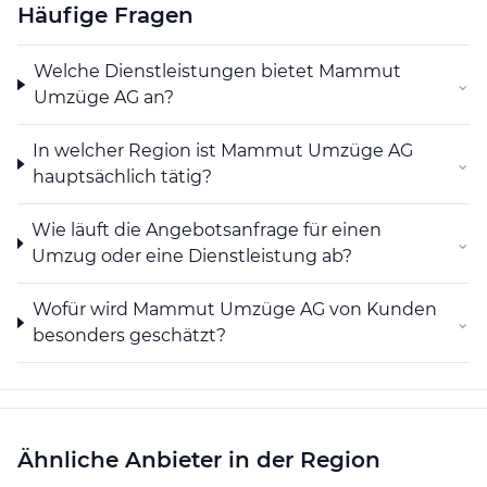
Suisse et à l'étranger, participer à d'autres
Häufige Fragen
entreprises nationales ou étrangères, élargir ou se
regrouper avec des entreprises similaires ou liées,
Welche Dienstleistungen bietet Mammut
ainsi qu'exercer toutes les activités et conclure des
⌄
Umzüge AG an?
contrats qui sont propres à promouvoir
directement ou indirectement le but de la société.
Elle peut acquérir, gérer, grever et céder des biens
In welcher Region ist Mammut Umzüge AG
⌄
immobiliers, des droits de propriété intellectuelle et
hauptsächlich tätig?
des licences de tout type.
Wie läuft die Angebotsanfrage für einen
⌄
Umzug oder eine Dienstleistung ab?
Wofür wird Mammut Umzüge AG von Kunden
⌄
besonders geschätzt?
Ähnliche Anbieter in der Region