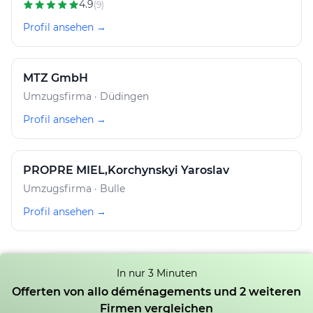
4.9
(9)
Profil ansehen →
MTZ GmbH
Umzugsfirma · Düdingen
Profil ansehen →
PROPRE MIEL,Korchynskyi Yaroslav
Umzugsfirma · Bulle
Profil ansehen →
In nur 3 Minuten
Offerten von allo déménagements und 2 weiteren
Firmen vergleichen