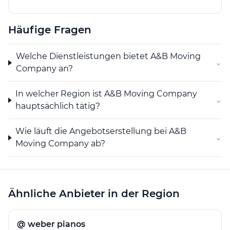
Die Kombination aus Umzugsdienstleistungen,
Lagerung und Reinigungsarbeiten ermöglicht A&B
Häufige Fragen
Moving Company, vielseitige Bedürfnisse abzudecken.
So kann das Unternehmen in Les Avanchets und
Welche Dienstleistungen bietet A&B Moving
Umgebung als Ansprechpartner für komplexe Umzüge
⌄
Company an?
sowie ergänzende Serviceleistungen genutzt werden.
In welcher Region ist A&B Moving Company
⌄
hauptsächlich tätig?
Wie läuft die Angebotserstellung bei A&B
⌄
Moving Company ab?
Ähnliche Anbieter in der Region
@ weber pianos