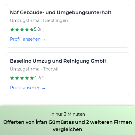
Näf Gebäude- und Umgebungsunterhalt
Umzugsfirma · Diepflingen
5.0
(1)
Profil ansehen →
Baselino Umzug und Reinigung GmbH
Umzugsfirma · Therwil
4.7
(3)
Profil ansehen →
In nur 3 Minuten
Offerten von İrfan Gümüstas und 2 weiteren Firmen
vergleichen