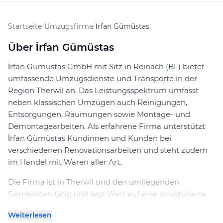
Startseite
/
Umzugsfirma
/
İrfan Gümüstas
Über İrfan Gümüstas
İrfan Gümüstas GmbH mit Sitz in Reinach (BL) bietet
umfassende Umzugsdienste und Transporte in der
Region Therwil an. Das Leistungsspektrum umfasst
neben klassischen Umzügen auch Reinigungen,
Entsorgungen, Räumungen sowie Montage- und
Demontagearbeiten. Als erfahrene Firma unterstützt
İrfan Gümüstas Kundinnen und Kunden bei
verschiedenen Renovationsarbeiten und steht zudem
im Handel mit Waren aller Art.
Die Firma ist in Therwil und den umliegenden
Gemeinden tätig und legt Wert auf eine strukturierte
Abwicklung der Aufträge. Nach einer detaillierten
Weiterlesen
Erfassung der Kundenanforderungen folgt meist eine