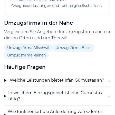
aller Art. Die Gesellschaft kann
Zweigniederlassungen und Tochtergesellschaften
im In- und Ausland errichten und sich an anderen
Unternehmen im In- und Ausland beteiligen sowie
Umzugsfirma in der Nähe
alle Geschäfte tätigen, die direkt oder indirekt mit
ihrem Zweck in Zusammenhang stehen. Die
Vergleichen Sie Angebote für Umzugsfirma auch in
Gesellschaft kann im In- und Ausland
diesen Orten rund um Therwil:
Grundeigentum erwerben, belasten, veräussern und
verwalten. Sie kann auch Finanzierungen für eigene
Umzugsfirma Allschwil
Umzugsfirma Basel
oder fremde Rechnung vornehmen sowie Garantien
Umzugsfirma Riehen
und Bürgschaften für Tochtergesellschaften und
Dritte eingehen.
Häufige Fragen
Welche Leistungen bietet İrfan Gümüstas an?
⌄
In welchem Einzugsgebiet ist İrfan Gümüstas
⌄
tätig?
Wie funktioniert die Anforderung von Offerten
⌄