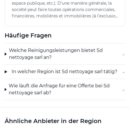
espace publique, etc.). D'une manière générale, la
reagieren und ist mit den spezifischen Anforderungen
société peut faire toutes opérations commerciales,
vor Ort vertraut. Der direkte Kontakt ermöglicht es,
financières, mobilières et immobilières (à l'exclusion
individuelle Bedürfnisse zu besprechen und
des opérations prohibées par la LFAIE) et conclure
zielgerichtete Lösungen zu erarbeiten.
tous contrats propres à développer son but ou s'y
Häufige Fragen
rapportant directement ou indirectement. Elle peut
participer à des sociétés ou des entreprises ayant un
but similaire ou d'autres buts et créer des
Welche Reinigungsleistungen bietet Sd
⌄
succursales en Suisse et à l'étranger.
nettoyage sarl an?
In welcher Region ist Sd nettoyage sarl tätig?
⌄
Wie läuft die Anfrage für eine Offerte bei Sd
⌄
nettoyage sarl ab?
Ähnliche Anbieter in der Region