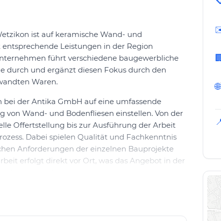

✉
etzikon ist auf keramische Wand- und
t entsprechende Leistungen in der Region

ternehmen führt verschiedene baugewerbliche
e durch und ergänzt diesen Fokus durch den
rwandten Waren.
🌐
 bei der Antika GmbH auf eine umfassende
 von Wand- und Bodenfliesen einstellen. Von der

le Offertstellung bis zur Ausführung der Arbeit
ozess. Dabei spielen Qualität und Fachkenntnis
ischen Anforderungen der einzelnen Bauprojekte
it erfolgt direkt vor Ort, was das Angebot in der
relevant macht.
 als auch gewerbliche Vorhaben mit keramischen
 Fliesen an Wänden und Böden übernimmt Antika