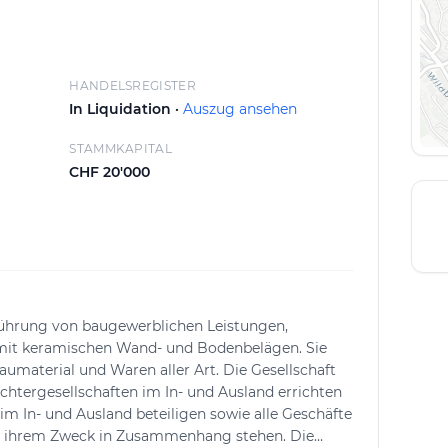
ndel von Baumaterialien. Dieses breit gefächerte
aben aus einer Hand abgewickelt werden können.
fasst Wetzikon sowie den Raum Zürich, wodurch
erden.
HANDELSREGISTER
In Liquidation ·
Auszug ansehen
rt möglich, um eine individuelle Offerte zu
STAMMKAPITAL
forderungen zugeschnitten ist. So können Bauherren
CHF 20'000
uf professionelle Unterstützung im Bereich
führung von baugewerblichen Leistungen,
it keramischen Wand- und Bodenbelägen. Sie
material und Waren aller Art. Die Gesellschaft
htergesellschaften im In- und Ausland errichten
m In- und Ausland beteiligen sowie alle Geschäfte
 mit ihrem Zweck in Zusammenhang stehen. Die