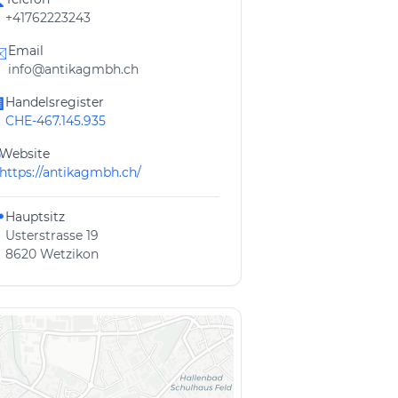

+41762223243
Email
️
info@antikagmbh.ch
Handelsregister

CHE-467.145.935
Website
https://antikagmbh.ch/
Hauptsitz

Usterstrasse 19
8620 Wetzikon