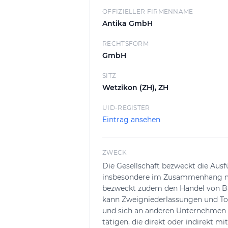
GmbH auch die Lieferung und den Ha
OFFIZIELLER FIRMENNAME
Angebot sorgt dafür, dass Bauvorh
Antika GmbH
Das geografische Einzugsgebiet um
Kunden in der Nahregion betreut w
RECHTSFORM
GmbH
Die Kontaktaufnahme ist unkomplizie
SITZ
erhalten, die auf die jeweiligen An
Wetzikon (ZH), ZH
in Wetzikon und Umgebung gezielt a
keramische Beläge zählen.
UID-REGISTER
Eintrag ansehen
ZWECK
Die Gesellschaft bezweckt die Aus
insbesondere im Zusammenhang m
bezweckt zudem den Handel von Bau
kann Zweigniederlassungen und Toc
und sich an anderen Unternehmen i
tätigen, die direkt oder indirekt