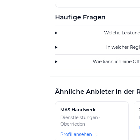
Gesellschaft kann im In- und Ausl
und verwalten. Sie kann auch Fina
Häufige Fragen
vornehmen sowie Sicherheiten für 
abgeben.
Welche Leistung
In welcher Reg
Wie kann ich eine Of
Ähnliche Anbieter in der 
MAS Handwerk
Dienstleistungen ·
Oberrieden
Profil ansehen →