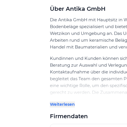
Über Antika GmbH
Die Antika GmbH mit Hauptsitz in W
Bodenbeläge spezialisiert und biete
Wetzikon und Umgebung an. Das Un
Arbeiten rund um keramische Beläg
Handel mit Baumaterialien und ve
Kundinnen und Kunden können sich
Beratung zur Auswahl und Verlegung
Kontaktaufnahme über die individuel
begleitet das Team den gesamten Pr
eine wichtige Rolle, um den spezif
gerecht zu werden. Die Zusammenarbe
Umgebung von Wetzikon besonders 
Weiterlesen
Leistungsangebot und Standort
Firmendaten
Die Firma realisiert sowohl private
Belägen. Neben der Verlegung von