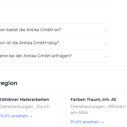
and Grundeigentum erwerben, belasten, veräussern
nzierungen für eigene oder fremde Rechnung
Verbindlichkeiten verbundener Gesellschaften
en bietet die Antika GmbH an?
⌄
ion ist die Antika GmbH tätig?
⌄
ferte bei der Antika GmbH anfragen?
⌄
Region
J.Widmer Malerarbeiten
Farben Traum, Inh. Ali
Dienstleistungen · Zürich
Dienstleistungen · Affoltern
am Albis
Profil ansehen →
Profil ansehen →