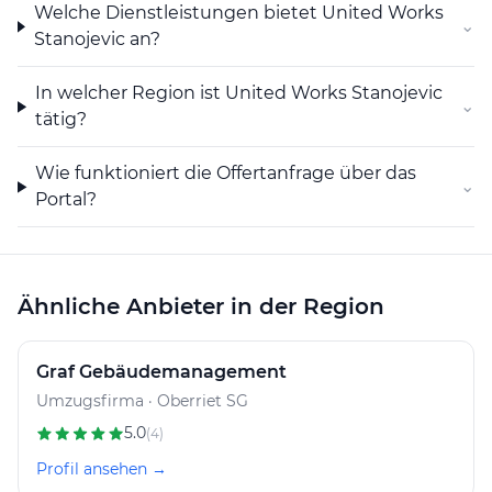
und Privatpersonen unkompliziert von den
Welche Dienstleistungen bietet United Works
⌄
angebotenen Services profitieren. Interessierte können
Stanojevic an?
sich direkt an United Works Stanojevic wenden, um
eine Offerte anzufordern und individuelle Fragen zu
In welcher Region ist United Works Stanojevic
⌄
klären.
tätig?
Wie funktioniert die Offertanfrage über das
⌄
Portal?
Ähnliche Anbieter in der Region
Graf Gebäudemanagement
Umzugsfirma · Oberriet SG
5.0
(4)
Profil ansehen →