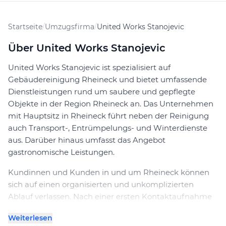
Startseite
/
Umzugsfirma
/
United Works Stanojevic
Über United Works Stanojevic
United Works Stanojevic ist spezialisiert auf
Gebäudereinigung Rheineck und bietet umfassende
Dienstleistungen rund um saubere und gepflegte
Objekte in der Region Rheineck an. Das Unternehmen
mit Hauptsitz in Rheineck führt neben der Reinigung
auch Transport-, Entrümpelungs- und Winterdienste
aus. Darüber hinaus umfasst das Angebot
gastronomische Leistungen.
Kundinnen und Kunden in und um Rheineck können
sich auf einen organisierten und unkomplizierten
Ablauf verlassen. Nach einer ersten Kontaktaufnahme
wird eine passende Offerte erstellt, die auf den
Weiterlesen
individuellen Bedarf zugeschnitten ist. United Works