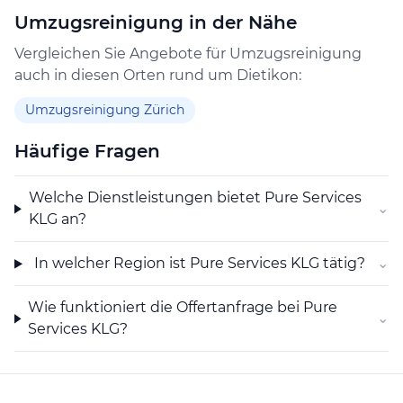
in dieser Region sowie den umliegenden Gemeinden.
Umzugsreinigung in der Nähe
Die Kombination aus Reinigung und Facility
Management ermöglicht es Pure Services KLG,
Vergleichen Sie Angebote für Umzugsreinigung
ganzheitliche Dienstleistungen anzubieten, die zur
auch in diesen Orten rund um Dietikon:
Pflege und Werterhaltung von Immobilien beitragen.
Umzugsreinigung Zürich
Häufige Fragen
Welche Dienstleistungen bietet Pure Services
⌄
KLG an?
In welcher Region ist Pure Services KLG tätig?
⌄
Wie funktioniert die Offertanfrage bei Pure
⌄
Services KLG?