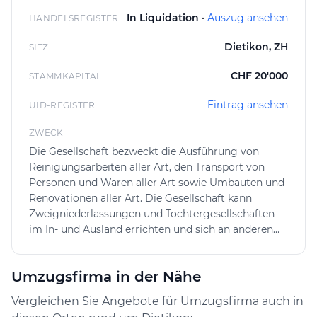
In Liquidation ·
Auszug ansehen
HANDELSREGISTER
Kundinnen und Kunden können somit auf eine klare
sowie strukturierte Vorgehensweise setzen. Von der
Dietikon, ZH
SITZ
Anfrage bis zur Ausführung stehen Beratung und
Planung im Fokus, um die Projekte termingerecht und
CHF 20'000
STAMMKAPITAL
nach den Vorstellungen umzusetzen. Da die Firma in
Eintrag ansehen
und um Dietikon tätig ist, profitieren Auftraggebende
UID-REGISTER
von kurzen Reaktionszeiten und Flexibilität bei ihren
ZWECK
Anliegen.
Die Gesellschaft bezweckt die Ausführung von
Reinigungsarbeiten aller Art, den Transport von
Personen und Waren aller Art sowie Umbauten und
Renovationen aller Art. Die Gesellschaft kann
Zweigniederlassungen und Tochtergesellschaften
im In- und Ausland errichten und sich an anderen
Unternehmen im In- und Ausland beteiligen sowie
alle Geschäfte tätigen, die direkt oder indirekt mit
Umzugsfirma in der Nähe
ihrem Zweck in Zusammenhang stehen. Die
Gesellschaft kann im In- und Ausland
Vergleichen Sie Angebote für Umzugsfirma auch in
Grundeigentum erwerben, belasten, veräussern und