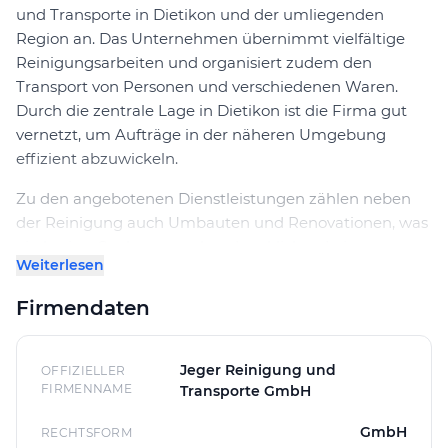
und Transporte in Dietikon und der umliegenden
Region an. Das Unternehmen übernimmt vielfältige
Reinigungsarbeiten und organisiert zudem den
Transport von Personen und verschiedenen Waren.
Durch die zentrale Lage in Dietikon ist die Firma gut
vernetzt, um Aufträge in der näheren Umgebung
effizient abzuwickeln.
Zu den angebotenen Dienstleistungen zählen neben
der Reinigung auch Umbauten und Renovationen, was
ein breites Spektrum an handwerklichen Leistungen
Weiterlesen
abdeckt. Die Kombination aus Reinigungsarbeiten und
Transportservices ermöglicht es, Kunden ganzheitlich
Firmendaten
zu betreuen. Interessierte erhalten bei Jeger Reinigung
und Transporte GmbH eine individuelle Offerte, die auf
den jeweiligen Bedarf abgestimmt ist. Der Kontakt
Jeger Reinigung und
OFFIZIELLER
läuft direkt über den Hauptsitz in Dietikon, was eine
FIRMENNAME
Transporte GmbH
unkomplizierte und transparente Kommunikation
GmbH
RECHTSFORM
gewährleistet.