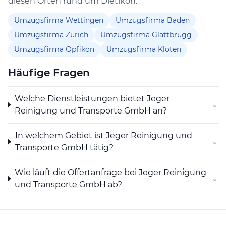
diesen Orten rund um Dietikon:
verwalten. Sie kann auch Finanzierungen für eigene
oder fremde Rechnung vornehmen sowie
Umzugsfirma Wettingen
Umzugsfirma Baden
Sicherheiten für Verbindlichkeiten verbundener
Umzugsfirma Zürich
Umzugsfirma Glattbrugg
Gesellschaften abgeben.
Umzugsfirma Opfikon
Umzugsfirma Kloten
Häufige Fragen
Welche Dienstleistungen bietet Jeger
⌄
Reinigung und Transporte GmbH an?
In welchem Gebiet ist Jeger Reinigung und
⌄
Transporte GmbH tätig?
Wie läuft die Offertanfrage bei Jeger Reinigung
⌄
und Transporte GmbH ab?